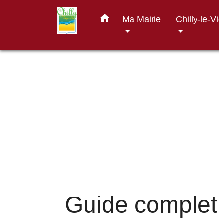
home
Ma Mairie
Chilly-le-V
Guide complet