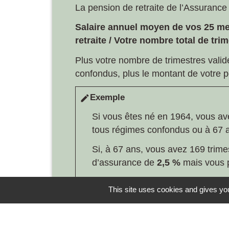
La pension de retraite de l’Assurance 
Salaire annuel moyen de vos 25 me
retraite
/ Votre nombre total de tri
Plus votre nombre de trimestres valid
confondus, plus le montant de votre p
Exemple
edit
Si vous êtes né en 1964, vous avez
tous régimes confondus ou à 67 a
Si, à 67 ans, vous avez 169 trim
d’assurance de
2,5 %
mais vous p
Si, à 67 ans, vous avez seulement
This site uses cookies and gives you
32 auprès d’une autre caisse de r
l’Assurance retraite peut ainsi ê
peut aller jusqu'à 169 trimestres 