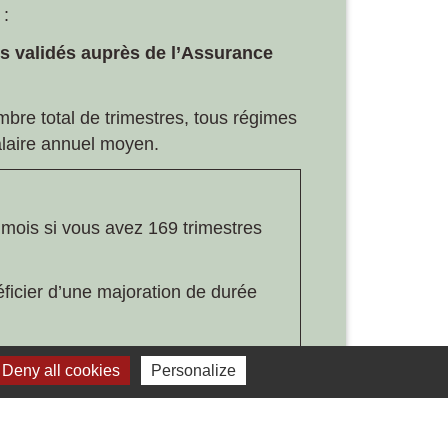
 :
es
validés auprès de l’Assurance
mbre total de trimestres, tous régimes
alaire annuel moyen.
6 mois si vous avez 169 trimestres
ficier d’une majoration de durée
s de l’Assurance retraite et
Deny all cookies
Personalize
 ans. Votre nombre de trimestres à
-delà de 67 ans. Cette augmentation