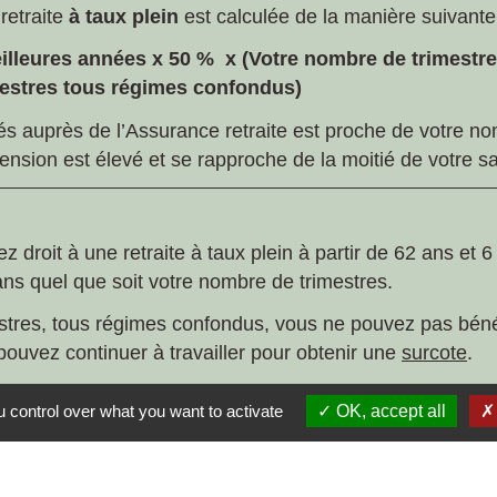
retraite
à taux plein
est calculée de la manière suivante
illeures années x
50 %
x (Votre nombre de trimestr
mestres
tous régimes confondus
)
és auprès de l’Assurance retraite est proche de votre no
ension est élevé et se rapproche de la moitié de votre s
 droit à une retraite à taux plein à partir de 62 ans et 
ns quel que soit votre nombre de trimestres.
estres, tous régimes confondus, vous ne pouvez pas béné
ouvez continuer à travailler pour obtenir une
surcote
.
 152 trimestres, tous régimes confondus, dont 120 auprè
 control over what you want to activate
OK, accept all
etraite, vous pouvez continuer à travailler au-delà de 67
tre augmenté de
2,5 %
pour chaque trimestre travaillé au
au total, tous régimes confondus.