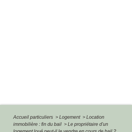
Accueil particuliers
>
Logement
>
Location
immobilière : fin du bail
>
Le propriétaire d'un
logement loué peut-il le vendre en cours de bail ?