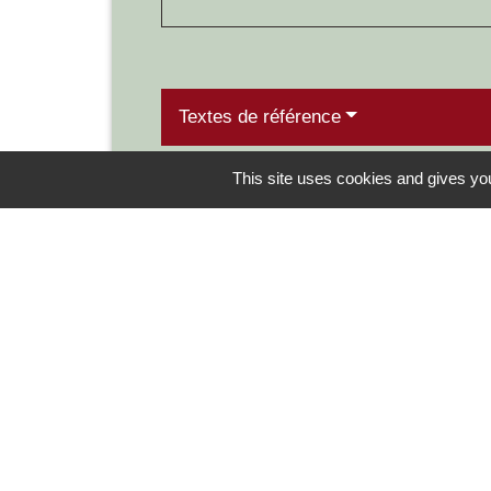
Textes de référence
This site uses cookies and gives you
Contacts
Commune de Chilly-le-Vignoble
84 Rue des écoles