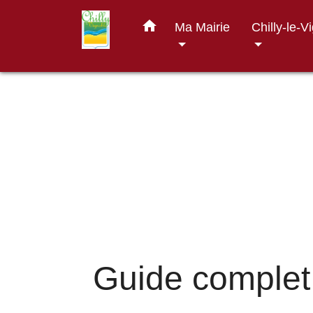
home
Ma Mairie
Chilly-le-V
Guide complet