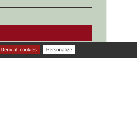
Signaler une erreur sur cette page
Deny all cookies
Personalize
Liens
Développement durable
Office de tourisme
ervice-public.fr