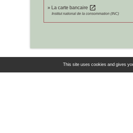
open_in_new
La carte bancaire
Institut national de la consommation (INC)
This site uses cookies and gives you
Contacts
Commune de Chilly-le-Vignoble
84 Rue des écoles
39570 Chilly-le-Vignoble - FRANCE
+33 3 84 43 04 58
Contact par formulaire