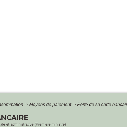
Consommation
>
Moyens de paiement
>
Perte de sa carte bancai
ANCAIRE
gale et administrative (Première ministre)