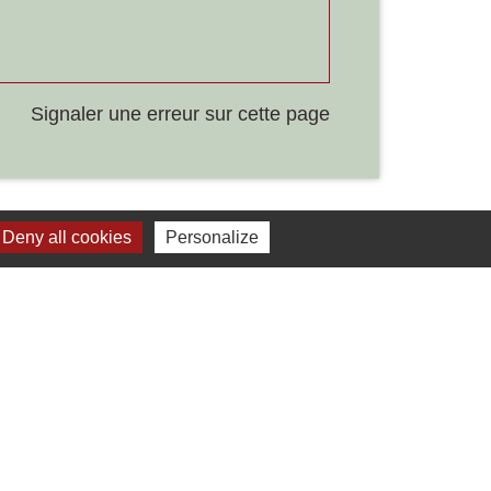
Signaler une erreur sur cette page
Deny all cookies
Personalize
Liens
Développement durable
Office de tourisme
ervice-public.fr
ECLA