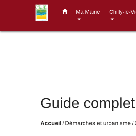
home
Ma Mairie
Chilly-le-V
Guide complet
Accueil
Démarches et urbanisme
/
/