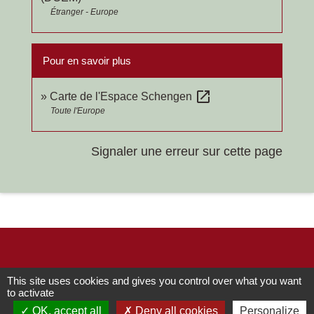
Étranger - Europe
Pour en savoir plus
open_in_new
Carte de l'Espace Schengen
Toute l'Europe
Signaler une erreur sur cette page
Contacts
This site uses cookies and gives you control over what you want
to activate
OK, accept all
Deny all cookies
Personalize