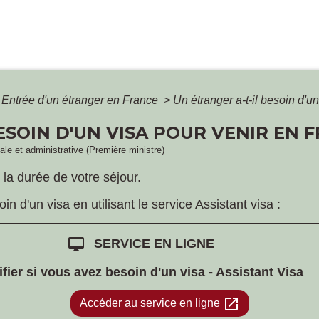
Entrée d'un étranger en France
>
Un étranger a-t-il besoin d'u
ESOIN D'UN VISA POUR VENIR EN 
gale et administrative (Première ministre)
 la durée de votre séjour.
n d'un visa en utilisant le service Assistant visa :
desktop_mac
SERVICE EN LIGNE
ifier si vous avez besoin d'un visa - Assistant Visa
open_in_new
Accéder au service en ligne