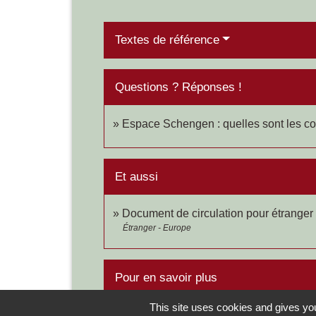
Textes de référence
Questions ? Réponses !
Espace Schengen : quelles sont les cond
Et aussi
Document de circulation pour étrange
Étranger - Europe
Pour en savoir plus
This site uses cookies and gives you
open_in_new
Carte de l'Espace Schengen