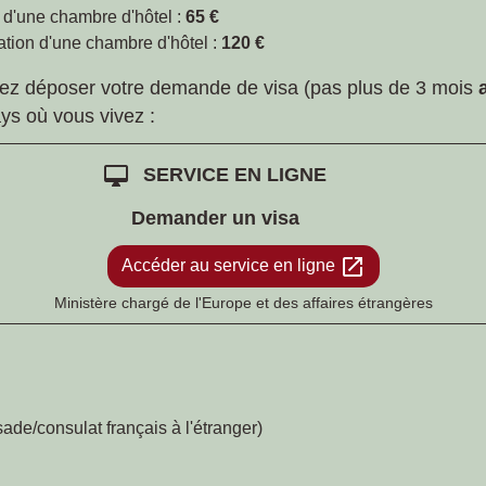
 d'une chambre d'hôtel :
65 €
ation d'une chambre d'hôtel :
120 €
vez déposer votre demande de visa (pas plus de 3 mois
ays où vous vivez :
desktop_mac
SERVICE EN LIGNE
Demander un visa
open_in_new
Accéder au service en ligne
Ministère chargé de l'Europe et des affaires étrangères
de/consulat français à l'étranger)