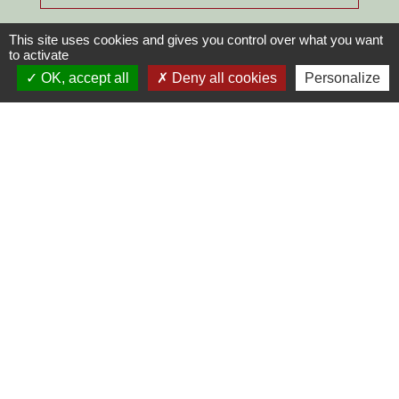
Signaler une erreur sur cette page
This site uses cookies and gives you control over what you want
to activate
OK, accept all
Deny all cookies
Personalize
Contacts
Commune de Chilly-le-Vignoble
84 Rue des écoles
39570 Chilly-le-Vignoble - FRANCE
+33 3 84 43 04 58
Contact par formulaire