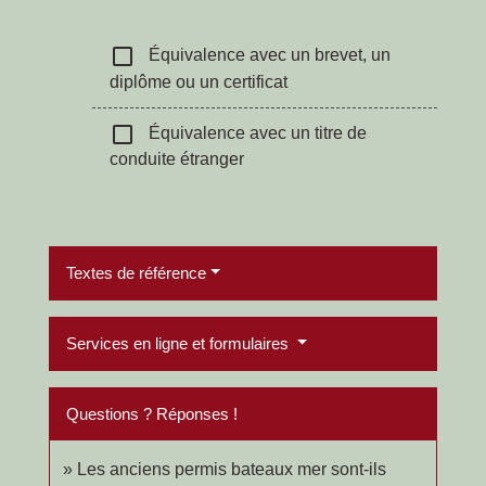
check_box_outline_blank
Équivalence avec un brevet, un
diplôme ou un certificat
check_box_outline_blank
Équivalence avec un titre de
conduite étranger
Textes de référence
Services en ligne et formulaires
Questions ? Réponses !
Les anciens permis bateaux mer sont-ils