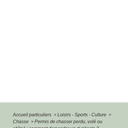
Accueil particuliers
>
Loisirs - Sports - Culture
>
Chasse
>
Permis de chasser perdu, volé ou