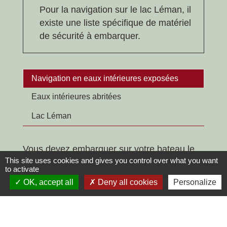
Pour la navigation sur le lac Léman, il
existe une liste spécifique de matériel
de sécurité à embarquer.
Navigation en eaux intérieures exposées
Eaux intérieures abritées
Lac Léman
Vous devez embarquer sur votre bateau le
This site uses cookies and gives you control over what you want
matériel suivant :
to activate
Équipements individuels de flottabilité par
OK, accept all
Deny all cookies
Personalize
personne embarquée (ou combinaison portée)
Dispositif d'assèchement manuel (fixe ou
mobile par exemple une pelle servant à vider le