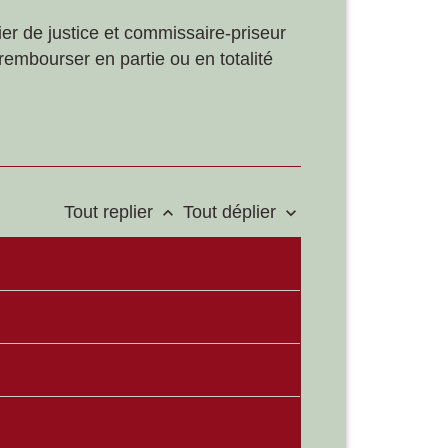
er de justice et commissaire-priseur
rembourser en partie ou en totalité
Tout replier
Tout déplier
keyboard_arrow_up
keyboard_arrow_down