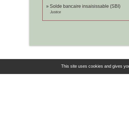
Solde bancaire insaisissable (SBI)
Justice
This site uses cookies and gives you
Contacts
Commune de Chilly-le-Vignoble
84 Rue des écoles
39570 Chilly-le-Vignoble - FRANCE
+33 3 84 43 04 58
Contact par formulaire