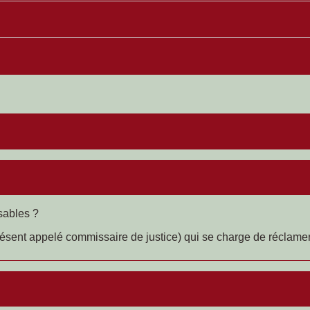
sables ?
 présent appelé commissaire de justice) qui se charge de réclam