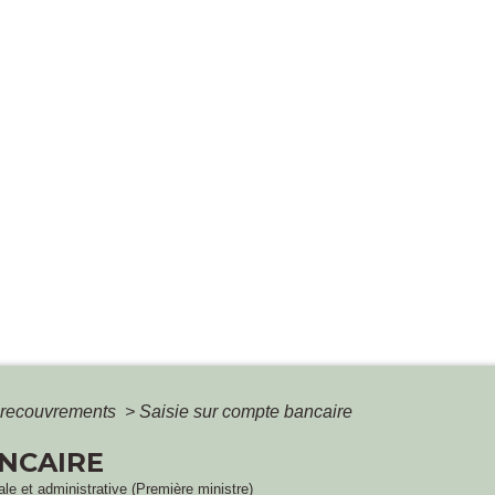
t recouvrements
>
Saisie sur compte bancaire
ANCAIRE
gale et administrative (Première ministre)