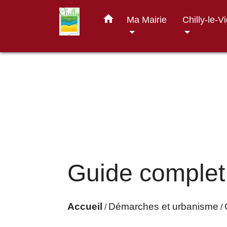
home
Ma Mairie
Chilly-le-V
Guide complet
Accueil
Démarches et urbanisme
/
/