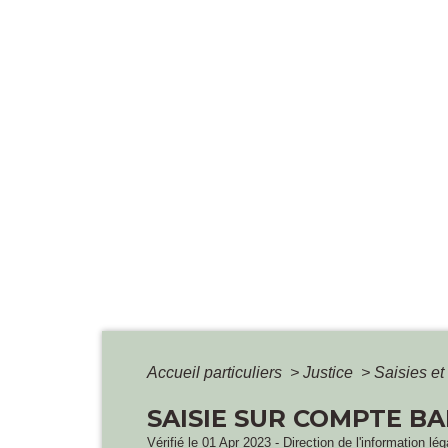
Accueil particuliers
>
Justice
>
Saisies e
SAISIE SUR COMPTE B
Vérifié le 01 Apr 2023 - Direction de l'information lé