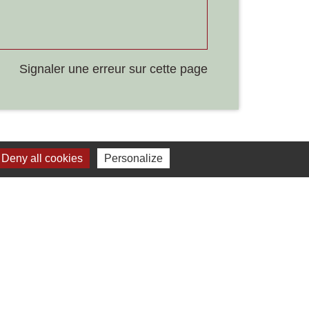
Signaler une erreur sur cette page
Deny all cookies
Personalize
Liens
Développement durable
Office de tourisme
ervice-public.fr
ECLA