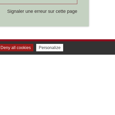
Signaler une erreur sur cette page
Deny all cookies
Personalize
Liens
Développement durable
Office de tourisme
ervice-public.fr
ECLA