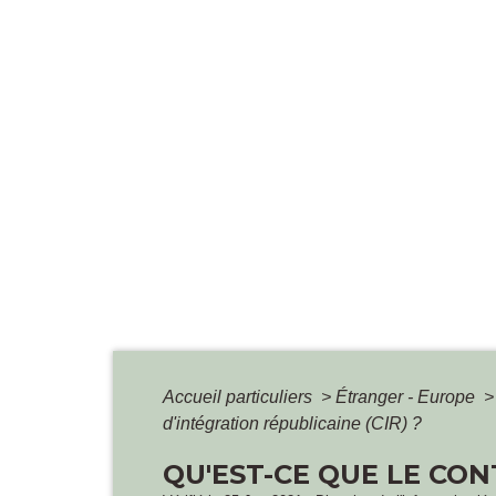
Accueil particuliers
>
Étranger - Europe
>
d'intégration républicaine (CIR) ?
QU'EST-CE QUE LE CON