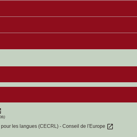
new
fii)
open_in_new
pour les langues (CECRL) - Conseil de l'Europe