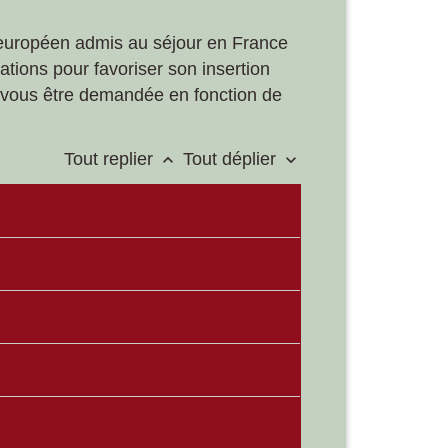
on européen admis au séjour en France
ations pour favoriser son insertion
ut vous être demandée en fonction de
Tout replier
Tout déplier
keyboard_arrow_up
keyboard_arrow_down