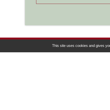
This site uses cookies and gives you
Contacts
Commune de Chilly-le-Vignoble
84 Rue des écoles
39570 Chilly-le-Vignoble - FRANCE
+33 3 84 43 04 58
Contact par formulaire