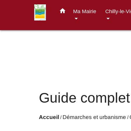
home
Ma Mairie
Chilly-le-V
Guide complet
Accueil
Démarches et urbanisme
/
/