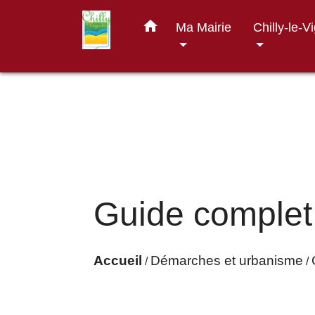
home
Ma Mairie
Chilly-le-V
Guide complet
Accueil
Démarches et urbanisme
/
/