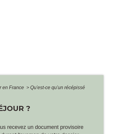
er en France
>
Qu'est-ce qu'un récépissé
ÉJOUR ?
ous recevez un document provisoire