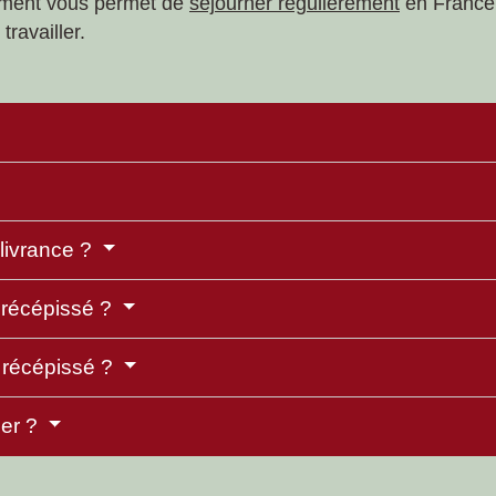
ument vous permet de
séjourner régulièrement
en France 
travailler.
élivrance ?
u récépissé ?
 récépissé ?
ler ?