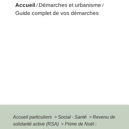
Accueil
Démarches et urbanisme
/
/
Guide complet de vos démarches
Accueil particuliers
>
Social - Santé
>
Revenu de
solidarité active (RSA)
>
Prime de Noël :