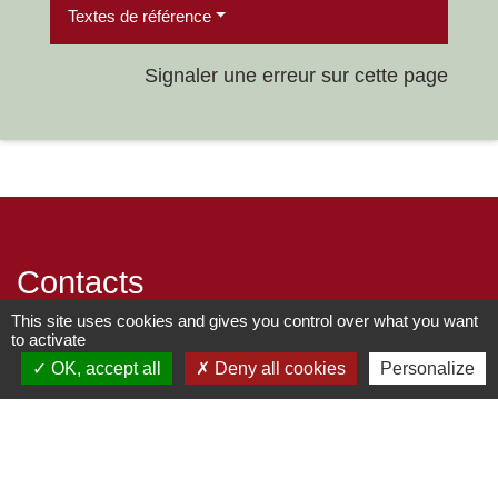
Textes de référence
Signaler une erreur sur cette page
Contacts
This site uses cookies and gives you control over what you want
Commune de Chilly-le-Vignoble
to activate
84 Rue des écoles
OK, accept all
Deny all cookies
Personalize
39570 Chilly-le-Vignoble - FRANCE
+33 3 84 43 04 58
Contact par formulaire