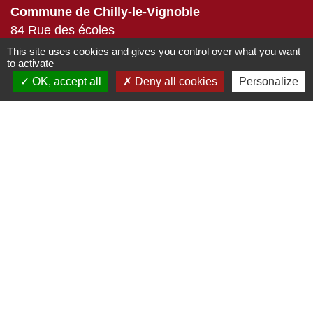
Commune de Chilly-le-Vignoble
84 Rue des écoles
39570 Chilly-le-Vignoble - FRANCE
This site uses cookies and gives you control over what you want
to activate
+33 3 84 43 04 58
OK, accept all
Deny all cookies
Personalize
Contact par formulaire
Liens
Développement durable
Office de tourisme
Service-public.fr
ECLA
-
-
Mentions légales
Politique de confidentialité
-
-
Accessibilité
Plan du site
Gestion des cookies