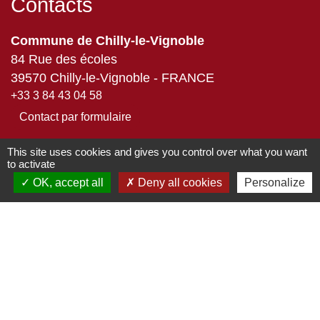
Contacts
Commune de Chilly-le-Vignoble
84 Rue des écoles
39570 Chilly-le-Vignoble - FRANCE
+33 3 84 43 04 58
Contact par formulaire
This site uses cookies and gives you control over what you want
to activate
Liens
OK, accept all
Deny all cookies
Personalize
Développement durable
Office de tourisme
Service-public.fr
ECLA
-
-
Mentions légales
Politique de confidentialité