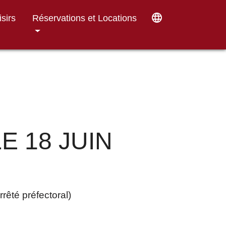
language
isirs
Réservations et Locations
E 18 JUIN
té préfectoral)