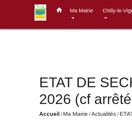
home
Ma Mairie
Chilly-le-Vi
ETAT DE SEC
2026 (cf arrêté
Accueil
Ma Mairie
Actualités
ETAT
/
/
/