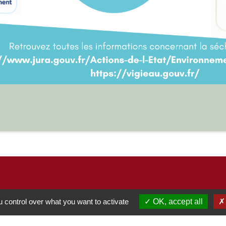
 control over what you want to activate
OK, accept all