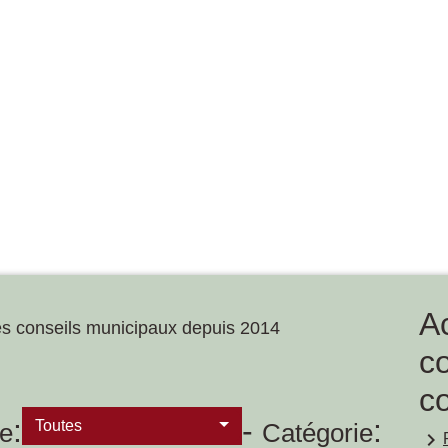
A
es conseils municipaux depuis 2014
c
co
:
-
:
Toutes
e
Catégorie
keyboard_arrow_right