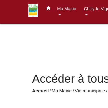
home
Ma Mairie
Chilly-le-Vi
Accéder à tous
Accueil
Ma Mairie
Vie municipale
/
/
/