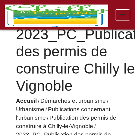
menu
2023_PC_Publicat
des permis de
construire Chilly l
Vignoble
Accueil
Démarches et urbanisme
/
/
Urbanisme
Publications concernant
/
l'urbanisme
Publication des permis de
/
construire à Chilly-le-Vignoble
/
2023_PC_Publication des permis de