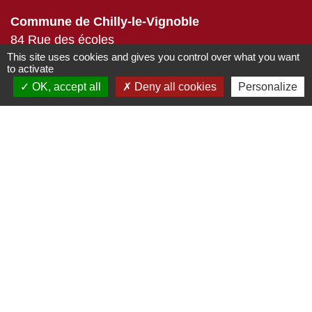
Commune de Chilly-le-Vignoble
84 Rue des écoles
39570 Chilly-le-Vignoble - FRANCE
This site uses cookies and gives you control over what you want
to activate
+33 3 84 43 04 58
OK, accept all
Deny all cookies
Personalize
Contact par formulaire
Liens
Développement durable
Office de tourisme
Service-public.fr
ECLA
-
-
Mentions légales
Politique de confidentialité
-
-
Accessibilité
Plan du site
Gestion des cookies