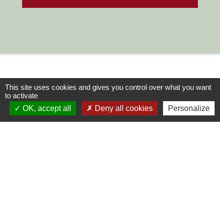
This site uses cookies and gives you control over what you want
to activate
OK, accept all
Deny all cookies
Personalize
Contacts
Commune de Chilly-le-Vignoble
84 Rue des écoles
39570 Chilly-le-Vignoble - FRANCE
+33 3 84 43 04 58
Contact par formulaire