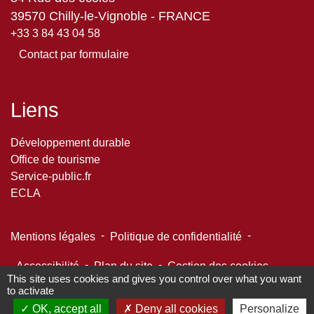
39570 Chilly-le-Vignoble - FRANCE
+33 3 84 43 04 58
Contact par formulaire
Liens
Développement durable
Office de tourisme
Service-public.fr
ECLA
-
-
Mentions légales
Politique de confidentialité
-
-
Accessibilité
Plan du site
Gestion des cookies
This site uses cookies and gives you control over what you want
to activate
OK, accept all
Deny all cookies
Personalize
Site créé en partenariat avec Réseau des Communes