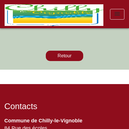
menu
Retour
Contacts
Commune de Chilly-le-Vignoble
84 Rue des écoles